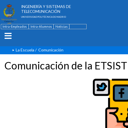
ESCUELA TÉCNICA SUPERIOR DE
INGENIERÍA Y SISTEMAS DE
TELECOMUNICACIÓN
UNIVERSIDAD POLITÉCNICA DE MADRID
Intra-Empleados
Intra-Alumnos
Noticias
Contacto
English
La Escuela
/
Comunicación
Comunicación de la ETSIST