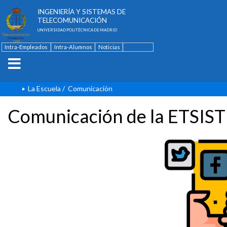
ESCUELA TÉCNICA SUPERIOR DE
INGENIERÍA Y SISTEMAS DE
TELECOMUNICACIÓN
UNIVERSIDAD POLITÉCNICA DE MADRID
Intra-Empleados
Intra-Alumnos
Noticias
Contacto
English
La Escuela
/
Comunicación
Comunicación de la ETSIST