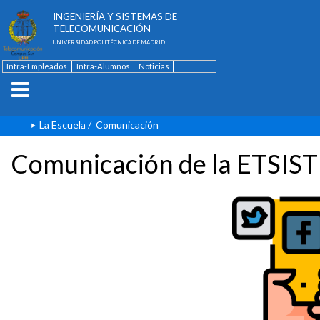
ESCUELA TÉCNICA SUPERIOR DE
INGENIERÍA Y SISTEMAS DE
TELECOMUNICACIÓN
UNIVERSIDAD POLITÉCNICA DE MADRID
Intra-Empleados
Intra-Alumnos
Noticias
Contacto
English
La Escuela
/
Comunicación
Comunicación de la ETSIST