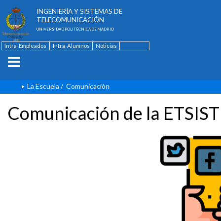
ESCUELA TÉCNICA SUPERIOR DE
INGENIERÍA Y SISTEMAS DE
TELECOMUNICACIÓN
UNIVERSIDAD POLITÉCNICA DE MADRID
Intra-Empleados
Intra-Alumnos
Noticias
Contacto
English
La Escuela
/
Comunicación
Comunicación de la ETSIST