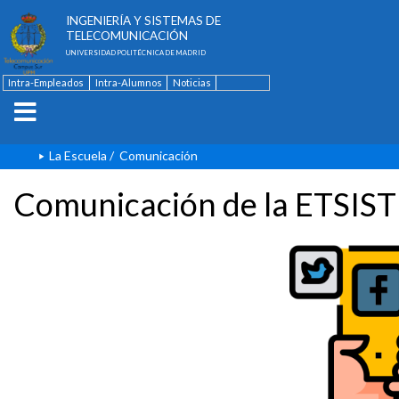
ESCUELA TÉCNICA SUPERIOR DE
INGENIERÍA Y SISTEMAS DE
TELECOMUNICACIÓN
UNIVERSIDAD POLITÉCNICA DE MADRID
Intra-Empleados
Intra-Alumnos
Noticias
Contacto
English
La Escuela
/
Comunicación
Comunicación de la ETSIST