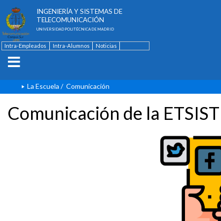
ESCUELA TÉCNICA SUPERIOR DE
INGENIERÍA Y SISTEMAS DE
TELECOMUNICACIÓN
UNIVERSIDAD POLITÉCNICA DE MADRID
Intra-Empleados
Intra-Alumnos
Noticias
Contacto
English
La Escuela
/
Comunicación
Comunicación de la ETSIST