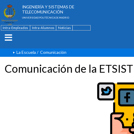
ESCUELA TÉCNICA SUPERIOR DE
INGENIERÍA Y SISTEMAS DE
TELECOMUNICACIÓN
UNIVERSIDAD POLITÉCNICA DE MADRID
Intra-Empleados
Intra-Alumnos
Noticias
Contacto
English
La Escuela
/
Comunicación
Comunicación de la ETSIST