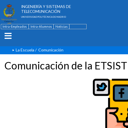
ESCUELA TÉCNICA SUPERIOR DE
INGENIERÍA Y SISTEMAS DE
TELECOMUNICACIÓN
UNIVERSIDAD POLITÉCNICA DE MADRID
Intra-Empleados
Intra-Alumnos
Noticias
Contacto
English
La Escuela
/
Comunicación
Comunicación de la ETSIST