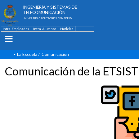
ESCUELA TÉCNICA SUPERIOR DE
INGENIERÍA Y SISTEMAS DE
TELECOMUNICACIÓN
UNIVERSIDAD POLITÉCNICA DE MADRID
Intra-Empleados
Intra-Alumnos
Noticias
Contacto
English
La Escuela
/
Comunicación
Comunicación de la ETSIST