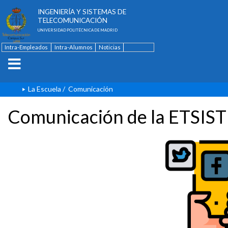
ESCUELA TÉCNICA SUPERIOR DE
INGENIERÍA Y SISTEMAS DE
TELECOMUNICACIÓN
UNIVERSIDAD POLITÉCNICA DE MADRID
Intra-Empleados
Intra-Alumnos
Noticias
Contacto
English
La Escuela
/
Comunicación
Comunicación de la ETSIST