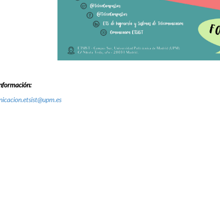
nformación:
icacion.etsist@upm.es