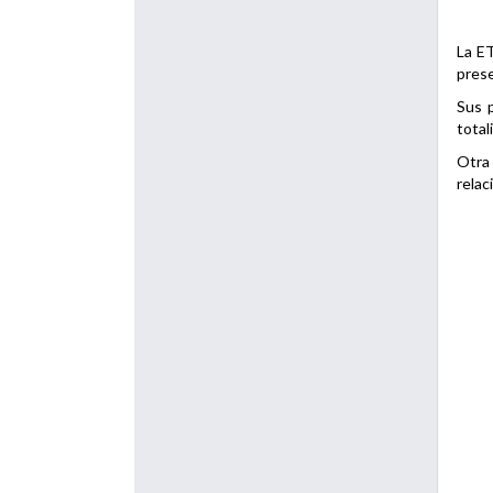
La ET
prese
Sus p
total
Otra 
relac