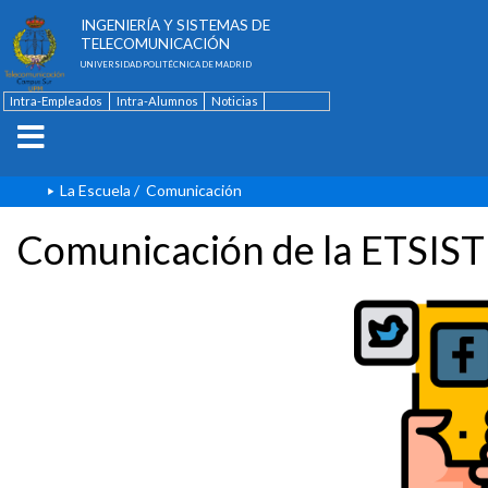
ESCUELA TÉCNICA SUPERIOR DE
INGENIERÍA Y SISTEMAS DE
TELECOMUNICACIÓN
UNIVERSIDAD POLITÉCNICA DE MADRID
Intra-Empleados
Intra-Alumnos
Noticias
Contacto
English
La Escuela
/
Comunicación
Comunicación de la ETSIST