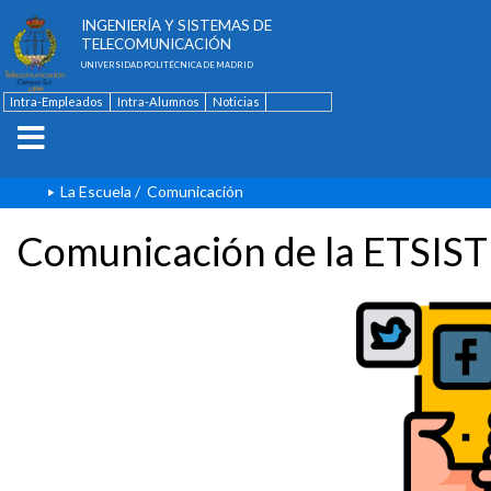
ESCUELA TÉCNICA SUPERIOR DE
INGENIERÍA Y SISTEMAS DE
TELECOMUNICACIÓN
UNIVERSIDAD POLITÉCNICA DE MADRID
Intra-Empleados
Intra-Alumnos
Noticias
Contacto
English
La Escuela
/
Comunicación
Comunicación de la ETSIST