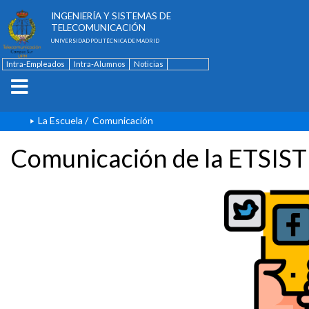
ESCUELA TÉCNICA SUPERIOR DE
INGENIERÍA Y SISTEMAS DE
TELECOMUNICACIÓN
UNIVERSIDAD POLITÉCNICA DE MADRID
Intra-Empleados
Intra-Alumnos
Noticias
Contacto
English
La Escuela
/
Comunicación
Comunicación de la ETSIST