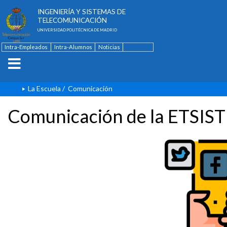
ESCUELA TÉCNICA SUPERIOR DE
INGENIERÍA Y SISTEMAS DE
TELECOMUNICACIÓN
UNIVERSIDAD POLITÉCNICA DE MADRID
Intra-Empleados
Intra-Alumnos
Noticias
Contacto
English
La Escuela
/
Comunicación
Comunicación de la ETSIST