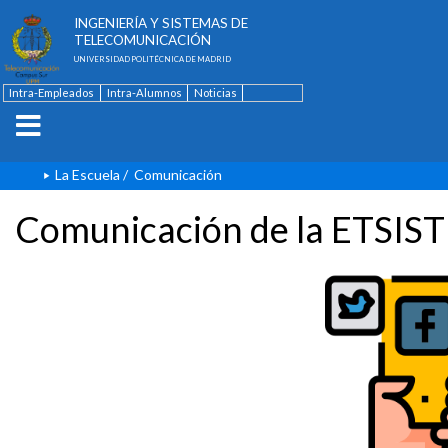
ESCUELA TÉCNICA SUPERIOR DE
INGENIERÍA Y SISTEMAS DE
TELECOMUNICACIÓN
UNIVERSIDAD POLITÉCNICA DE MADRID
Intra-Empleados
Intra-Alumnos
Noticias
Contacto
English
La Escuela
/
Comunicación
Comunicación de la ETSIST