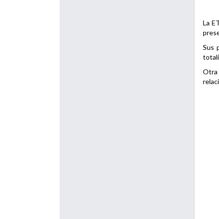
La ET
prese
Sus p
total
Otra 
relac