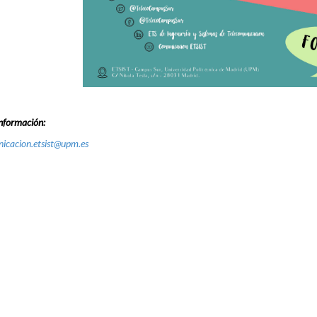
nformación:
icacion.etsist@upm.es