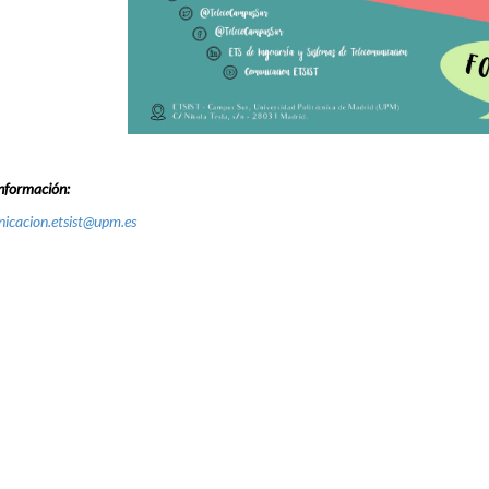
nformación:
icacion.etsist@upm.es