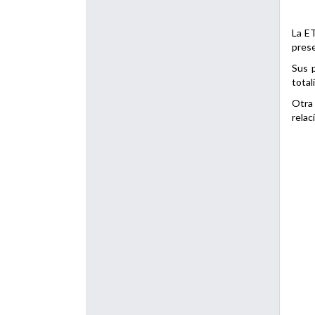
La ET
prese
Sus p
total
Otra 
relac