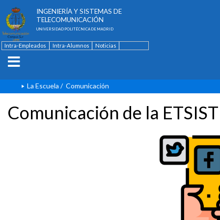
ESCUELA TÉCNICA SUPERIOR DE
INGENIERÍA Y SISTEMAS DE
TELECOMUNICACIÓN
UNIVERSIDAD POLITÉCNICA DE MADRID
Intra-Empleados
Intra-Alumnos
Noticias
Contacto
English
La Escuela
/
Comunicación
Comunicación de la ETSIST