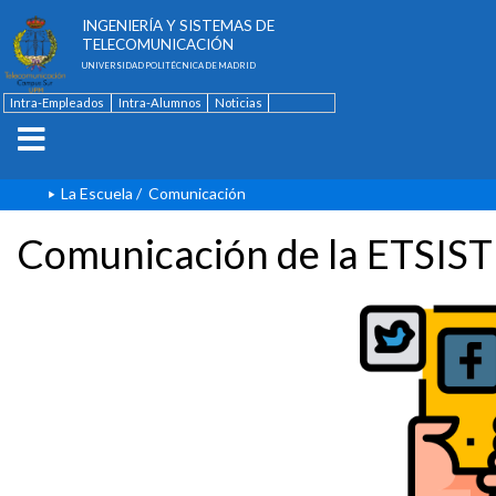
ESCUELA TÉCNICA SUPERIOR DE
INGENIERÍA Y SISTEMAS DE
TELECOMUNICACIÓN
UNIVERSIDAD POLITÉCNICA DE MADRID
Intra-Empleados
Intra-Alumnos
Noticias
Contacto
English
La Escuela
/
Comunicación
Comunicación de la ETSIST