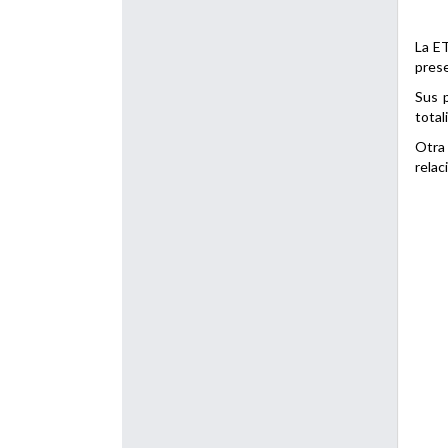
La ET
prese
Sus p
total
Otra 
relac