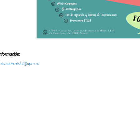
nformación:
icacion.etsist@upm.es