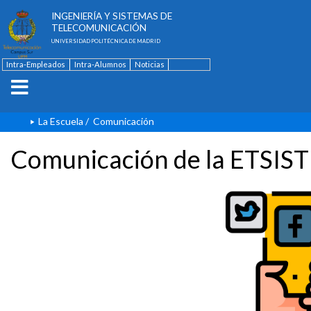
ESCUELA TÉCNICA SUPERIOR DE
INGENIERÍA Y SISTEMAS DE
TELECOMUNICACIÓN
UNIVERSIDAD POLITÉCNICA DE MADRID
Intra-Empleados
Intra-Alumnos
Noticias
Contacto
English
La Escuela
/
Comunicación
Comunicación de la ETSIST