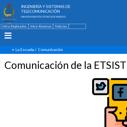
ESCUELA TÉCNICA SUPERIOR DE
INGENIERÍA Y SISTEMAS DE
TELECOMUNICACIÓN
UNIVERSIDAD POLITÉCNICA DE MADRID
Intra-Empleados
Intra-Alumnos
Noticias
Contacto
English
La Escuela
/
Comunicación
Comunicación de la ETSIST