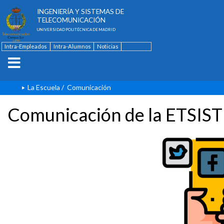
ESCUELA TÉCNICA SUPERIOR DE
INGENIERÍA Y SISTEMAS DE
TELECOMUNICACIÓN
UNIVERSIDAD POLITÉCNICA DE MADRID
Intra-Empleados
Intra-Alumnos
Noticias
Contacto
English
La Escuela
/
Comunicación
Comunicación de la ETSIST