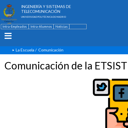
ESCUELA TÉCNICA SUPERIOR DE
INGENIERÍA Y SISTEMAS DE
TELECOMUNICACIÓN
UNIVERSIDAD POLITÉCNICA DE MADRID
Intra-Empleados
Intra-Alumnos
Noticias
Contacto
English
La Escuela
/
Comunicación
Comunicación de la ETSIST