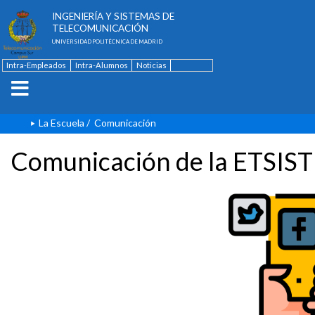
ESCUELA TÉCNICA SUPERIOR DE
INGENIERÍA Y SISTEMAS DE
TELECOMUNICACIÓN
UNIVERSIDAD POLITÉCNICA DE MADRID
Intra-Empleados
Intra-Alumnos
Noticias
Contacto
English
La Escuela
/
Comunicación
Comunicación de la ETSIST