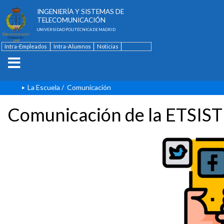
ESCUELA TÉCNICA SUPERIOR DE
INGENIERÍA Y SISTEMAS DE
TELECOMUNICACIÓN
UNIVERSIDAD POLITÉCNICA DE MADRID
Intra-Empleados
Intra-Alumnos
Noticias
Contacto
English
La Escuela
/
Comunicación
Comunicación de la ETSIST