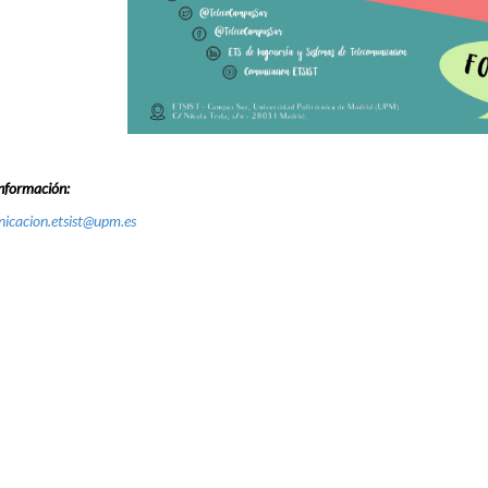
nformación:
icacion.etsist@upm.es