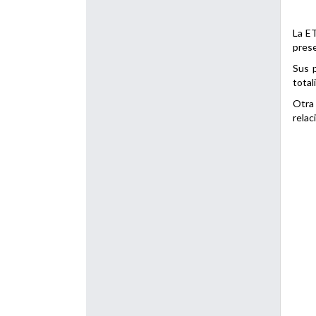
La ET
prese
Sus p
total
Otra 
relac