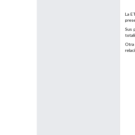
La ET
prese
Sus p
total
Otra 
relac