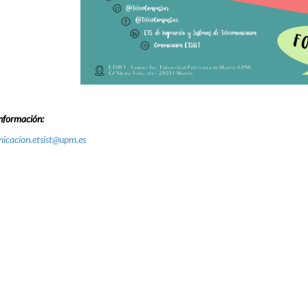
nformación:
icacion.etsist@upm.es