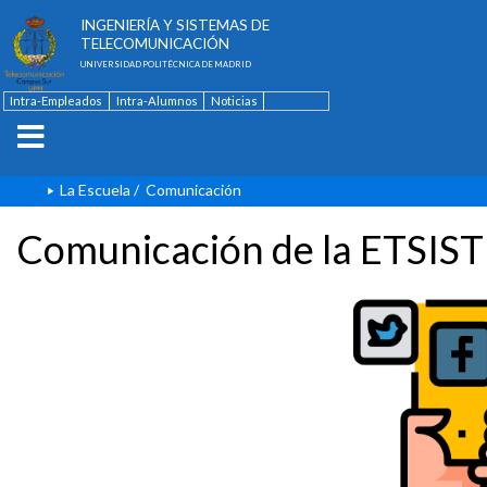
ESCUELA TÉCNICA SUPERIOR DE
INGENIERÍA Y SISTEMAS DE
TELECOMUNICACIÓN
UNIVERSIDAD POLITÉCNICA DE MADRID
Intra-Empleados
Intra-Alumnos
Noticias
Contacto
English
La Escuela
/
Comunicación
Comunicación de la ETSIST