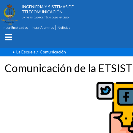
ESCUELA TÉCNICA SUPERIOR DE
INGENIERÍA Y SISTEMAS DE
TELECOMUNICACIÓN
UNIVERSIDAD POLITÉCNICA DE MADRID
Intra-Empleados
Intra-Alumnos
Noticias
Contacto
English
La Escuela
/
Comunicación
Comunicación de la ETSIST