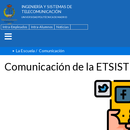
ESCUELA TÉCNICA SUPERIOR DE
INGENIERÍA Y SISTEMAS DE
TELECOMUNICACIÓN
UNIVERSIDAD POLITÉCNICA DE MADRID
Intra-Empleados
Intra-Alumnos
Noticias
Contacto
English
La Escuela
/
Comunicación
Comunicación de la ETSIST