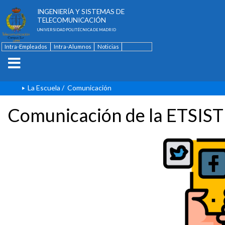
ESCUELA TÉCNICA SUPERIOR DE
INGENIERÍA Y SISTEMAS DE
TELECOMUNICACIÓN
UNIVERSIDAD POLITÉCNICA DE MADRID
Intra-Empleados
Intra-Alumnos
Noticias
Contacto
English
La Escuela
/
Comunicación
Comunicación de la ETSIST