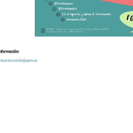
nformación:
icacion.etsist@upm.es