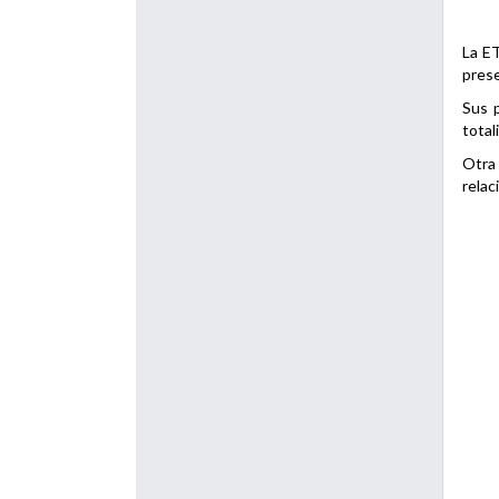
La ET
prese
Sus p
total
Otra 
relac