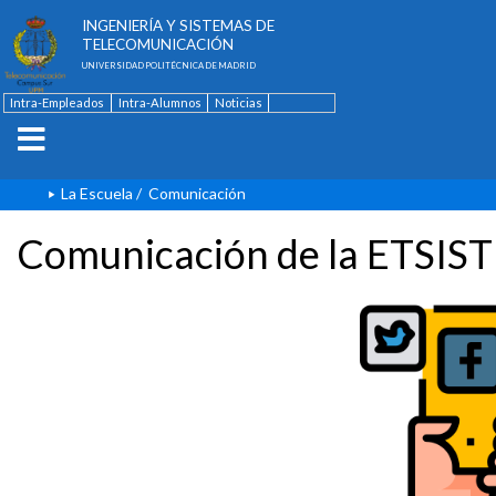
ESCUELA TÉCNICA SUPERIOR DE
INGENIERÍA Y SISTEMAS DE
TELECOMUNICACIÓN
UNIVERSIDAD POLITÉCNICA DE MADRID
Intra-Empleados
Intra-Alumnos
Noticias
Contacto
English
La Escuela
/
Comunicación
Comunicación de la ETSIST