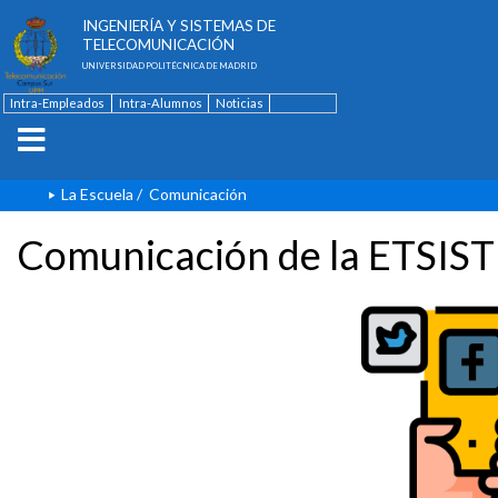
ESCUELA TÉCNICA SUPERIOR DE
INGENIERÍA Y SISTEMAS DE
TELECOMUNICACIÓN
UNIVERSIDAD POLITÉCNICA DE MADRID
Intra-Empleados
Intra-Alumnos
Noticias
Contacto
English
La Escuela
/
Comunicación
Comunicación de la ETSIST