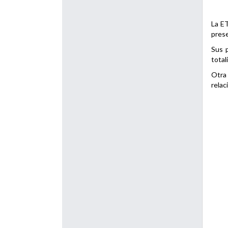
La ET
prese
Sus p
total
Otra 
relac