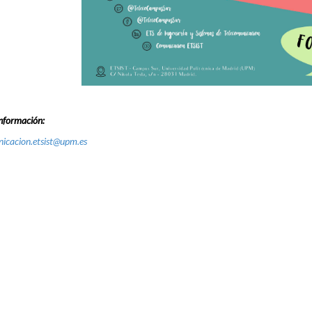
nformación:
icacion.etsist@upm.es