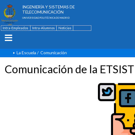
ESCUELA TÉCNICA SUPERIOR DE
INGENIERÍA Y SISTEMAS DE
TELECOMUNICACIÓN
UNIVERSIDAD POLITÉCNICA DE MADRID
Intra-Empleados
Intra-Alumnos
Noticias
Contacto
English
La Escuela
/
Comunicación
Comunicación de la ETSIST