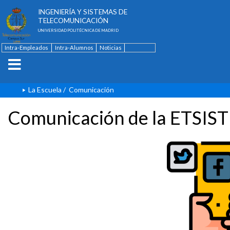
ESCUELA TÉCNICA SUPERIOR DE
INGENIERÍA Y SISTEMAS DE
TELECOMUNICACIÓN
UNIVERSIDAD POLITÉCNICA DE MADRID
Intra-Empleados
Intra-Alumnos
Noticias
Contacto
English
La Escuela
/
Comunicación
Comunicación de la ETSIST