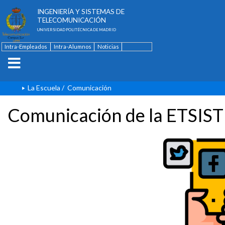
ESCUELA TÉCNICA SUPERIOR DE
INGENIERÍA Y SISTEMAS DE
TELECOMUNICACIÓN
UNIVERSIDAD POLITÉCNICA DE MADRID
Intra-Empleados
Intra-Alumnos
Noticias
Contacto
English
La Escuela
/
Comunicación
Comunicación de la ETSIST