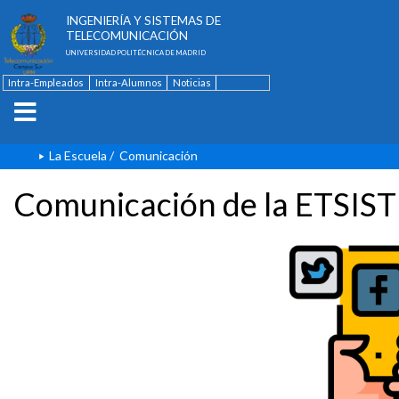
ESCUELA TÉCNICA SUPERIOR DE
INGENIERÍA Y SISTEMAS DE
TELECOMUNICACIÓN
UNIVERSIDAD POLITÉCNICA DE MADRID
Intra-Empleados
Intra-Alumnos
Noticias
Contacto
English
La Escuela
/
Comunicación
Comunicación de la ETSIST