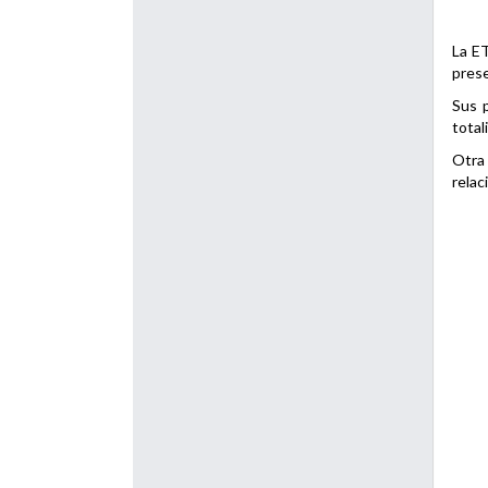
La ET
prese
Sus p
total
Otra 
relac