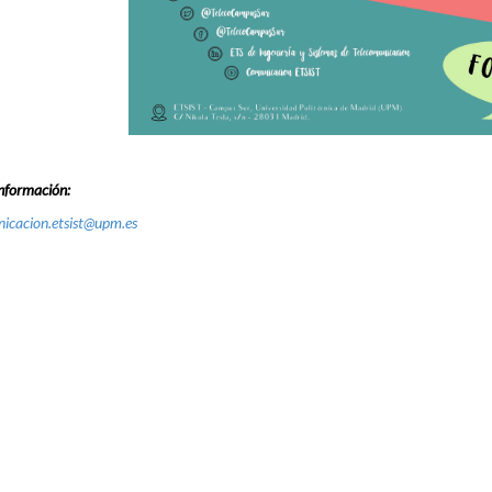
nformación:
icacion.etsist@upm.es