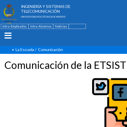
ESCUELA TÉCNICA SUPERIOR DE
INGENIERÍA Y SISTEMAS DE
TELECOMUNICACIÓN
UNIVERSIDAD POLITÉCNICA DE MADRID
Intra-Empleados
Intra-Alumnos
Noticias
Contacto
English
La Escuela
/
Comunicación
Comunicación de la ETSIST