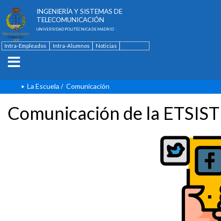
ESCUELA TÉCNICA SUPERIOR DE
INGENIERÍA Y SISTEMAS DE
TELECOMUNICACIÓN
UNIVERSIDAD POLITÉCNICA DE MADRID
Intra-Empleados
Intra-Alumnos
Noticias
Contacto
English
La Escuela
/
Comunicación
Comunicación de la ETSIST