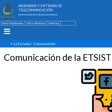
ESCUELA TÉCNICA SUPERIOR DE
INGENIERÍA Y SISTEMAS DE
TELECOMUNICACIÓN
UNIVERSIDAD POLITÉCNICA DE MADRID
Intra-Empleados
Intra-Alumnos
Noticias
Contacto
English
La Escuela
/
Comunicación
Comunicación de la ETSIST