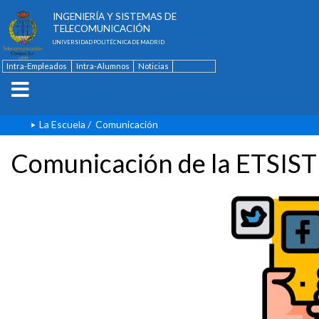
ESCUELA TÉCNICA SUPERIOR DE
INGENIERÍA Y SISTEMAS DE
TELECOMUNICACIÓN
UNIVERSIDAD POLITÉCNICA DE MADRID
Intra-Empleados
Intra-Alumnos
Noticias
Contacto
English
La Escuela
/
Comunicación
Comunicación de la ETSIST