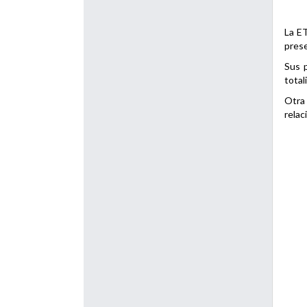
La ET
prese
Sus p
total
Otra 
relac