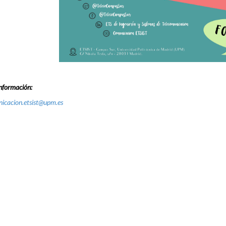
nformación:
icacion.etsist@upm.es