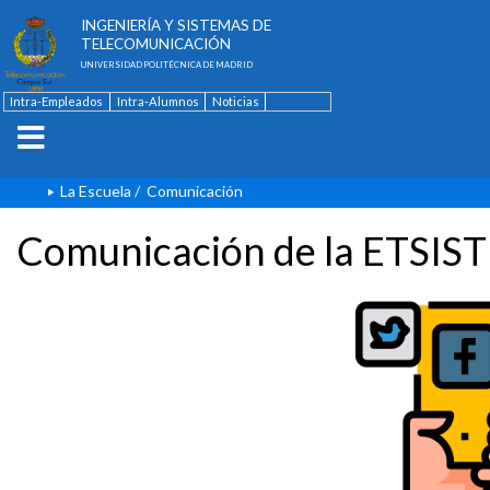
ESCUELA TÉCNICA SUPERIOR DE
INGENIERÍA Y SISTEMAS DE
TELECOMUNICACIÓN
UNIVERSIDAD POLITÉCNICA DE MADRID
Intra-Empleados
Intra-Alumnos
Noticias
Contacto
English
La Escuela
/
Comunicación
Comunicación de la ETSIST