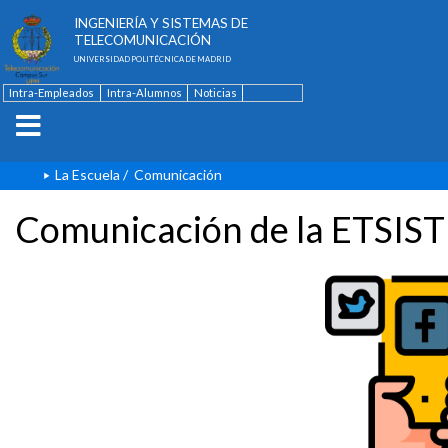
ESCUELA TÉCNICA SUPERIOR DE
INGENIERÍA Y SISTEMAS DE
TELECOMUNICACIÓN
UNIVERSIDAD POLITÉCNICA DE MADRID
Intra-Empleados
Intra-Alumnos
Noticias
Contacto
English
La Escuela
/
Comunicación
Comunicación de la ETSIST