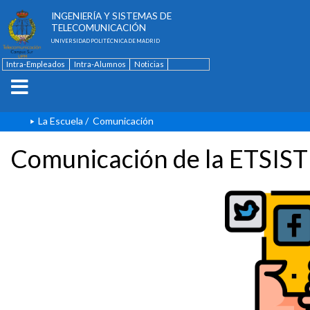
ESCUELA TÉCNICA SUPERIOR DE
INGENIERÍA Y SISTEMAS DE
TELECOMUNICACIÓN
UNIVERSIDAD POLITÉCNICA DE MADRID
Intra-Empleados
Intra-Alumnos
Noticias
Contacto
English
La Escuela
/
Comunicación
Comunicación de la ETSIST